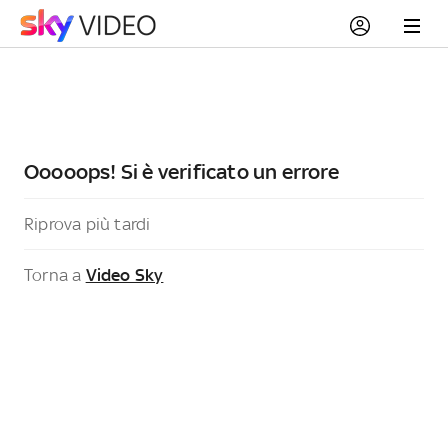
Ooooops! Si è verificato un errore
Riprova più tardi
Torna a
Video Sky