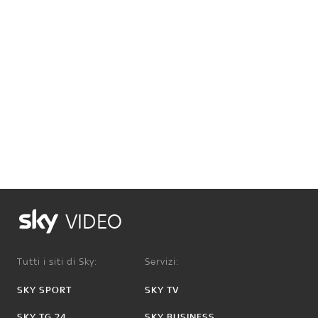
VIDEO
Tutti i siti di Sky:
Servizi:
SKY SPORT
SKY TV
SKY TG 24
SKY BUSINESS