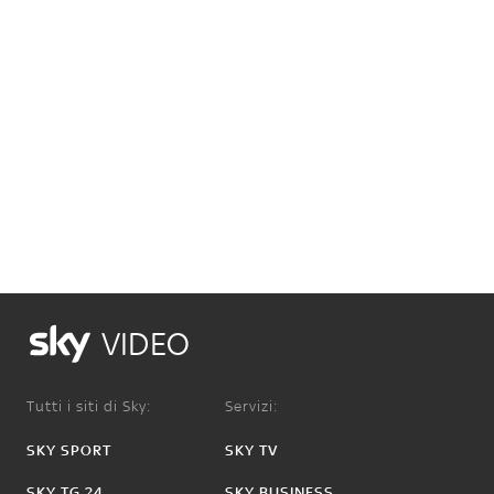
VIDEO
Tutti i siti di Sky:
Servizi:
SKY SPORT
SKY TV
SKY TG 24
SKY BUSINESS