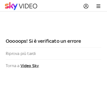
Ooooops! Si è verificato un errore
Riprova più tardi
Torna a
Video Sky