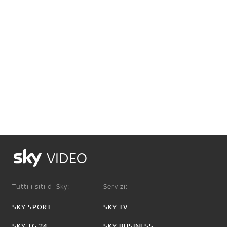
VIDEO
Tutti i siti di Sky:
Servizi:
SKY SPORT
SKY TV
SKY TG 24
SKY BUSINESS