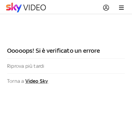
Ooooops! Si è verificato un errore
Riprova più tardi
Torna a
Video Sky