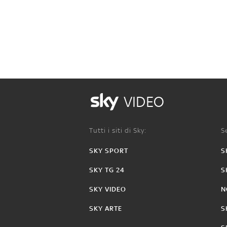
VIDEO
Tutti i siti di Sky:
Se
SKY SPORT
S
SKY TG 24
S
SKY VIDEO
N
SKY ARTE
S