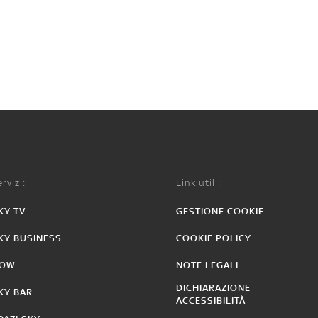
rvizi:
Link utili:
KY TV
GESTIONE COOKIE
KY BUSINESS
COOKIE POLICY
OW
NOTE LEGALI
DICHIARAZIONE
KY BAR
ACCESSIBILITÀ