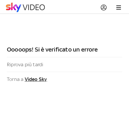
Ooooops! Si è verificato un errore
Riprova più tardi
Torna a
Video Sky