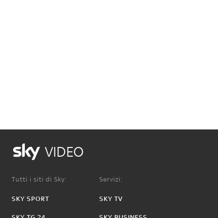
VIDEO
Tutti i siti di Sky:
Servizi:
SKY SPORT
SKY TV
SKY TG 24
SKY BUSINESS