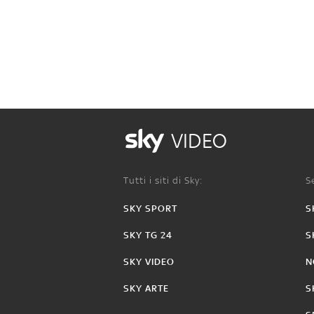
VIDEO
Tutti i siti di Sky:
Se
SKY SPORT
S
SKY TG 24
S
SKY VIDEO
N
SKY ARTE
S