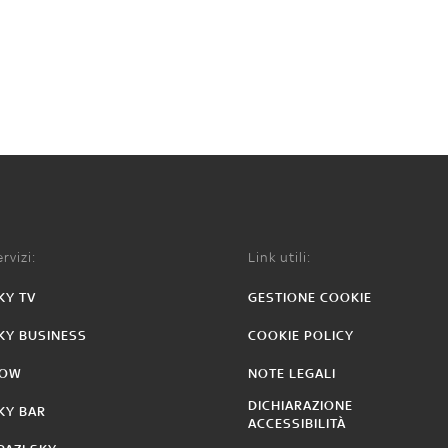
rvizi:
Link utili:
KY TV
GESTIONE COOKIE
KY BUSINESS
COOKIE POLICY
OW
NOTE LEGALI
DICHIARAZIONE
KY BAR
ACCESSIBILITÀ