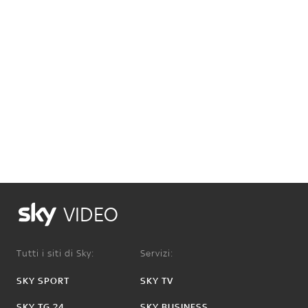
VIDEO
Tutti i siti di Sky:
Servizi:
SKY SPORT
SKY TV
SKY TG 24
SKY BUSINESS