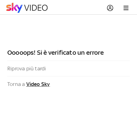
Ooooops! Si è verificato un errore
Riprova più tardi
Torna a
Video Sky