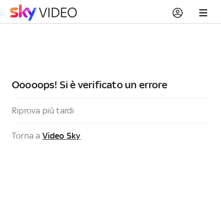
Ooooops! Si è verificato un errore
Riprova più tardi
Torna a
Video Sky