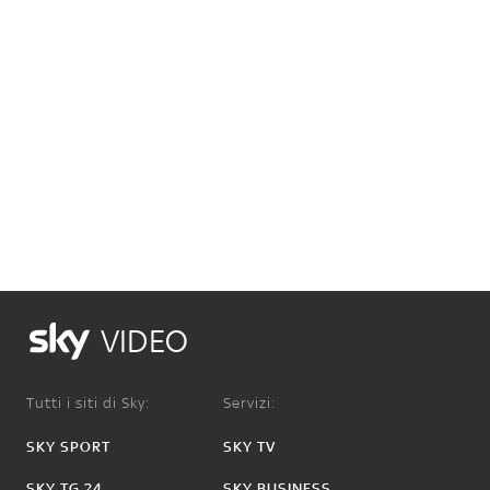
VIDEO
Tutti i siti di Sky:
Servizi:
SKY SPORT
SKY TV
SKY TG 24
SKY BUSINESS