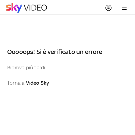
Ooooops! Si è verificato un errore
Riprova più tardi
Torna a
Video Sky