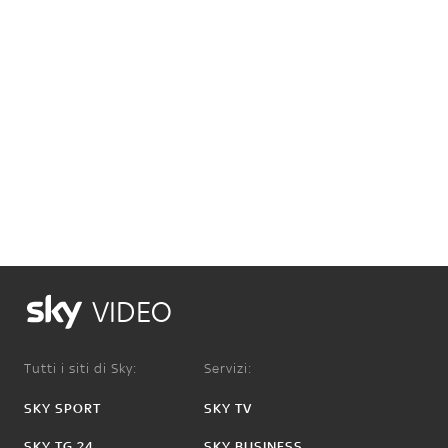
VIDEO
Tutti i siti di Sky:
Servizi:
SKY SPORT
SKY TV
SKY TG 24
SKY BUSINESS