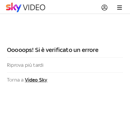
Ooooops! Si è verificato un errore
Riprova più tardi
Torna a
Video Sky