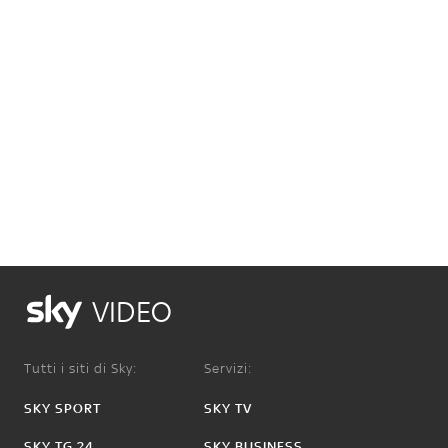
VIDEO
Tutti i siti di Sky:
Servizi:
SKY SPORT
SKY TV
SKY TG 24
SKY BUSINESS