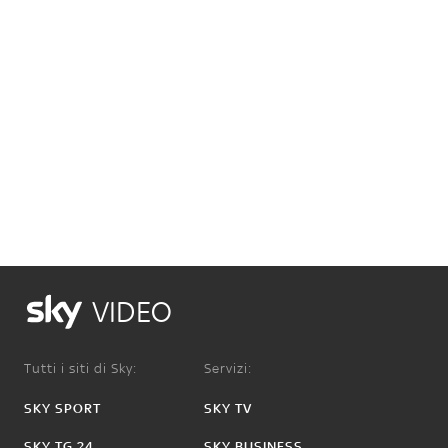
VIDEO
Tutti i siti di Sky:
Servizi:
SKY SPORT
SKY TV
SKY TG 24
SKY BUSINESS