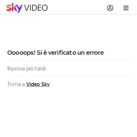
Ooooops! Si è verificato un errore
Riprova più tardi
Torna a
Video Sky