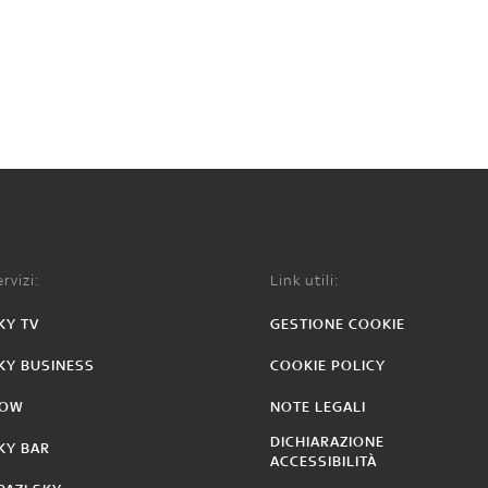
rvizi:
Link utili:
KY TV
GESTIONE COOKIE
KY BUSINESS
COOKIE POLICY
OW
NOTE LEGALI
DICHIARAZIONE
KY BAR
ACCESSIBILITÀ