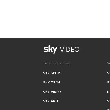
VIDEO
Tutti i siti di Sky:
Se
SKY SPORT
S
SKY TG 24
S
SKY VIDEO
N
SKY ARTE
S