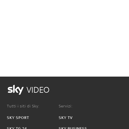
VIDEO
Tutti i siti di Sky:
Servizi:
SKY SPORT
SKY TV
SKY TG 24
SKY BUSINESS