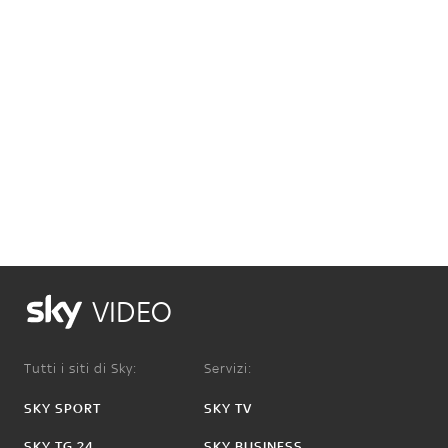
VIDEO
Tutti i siti di Sky:
Servizi:
SKY SPORT
SKY TV
SKY TG 24
SKY BUSINESS