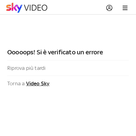
Ooooops! Si è verificato un errore
Riprova più tardi
Torna a
Video Sky