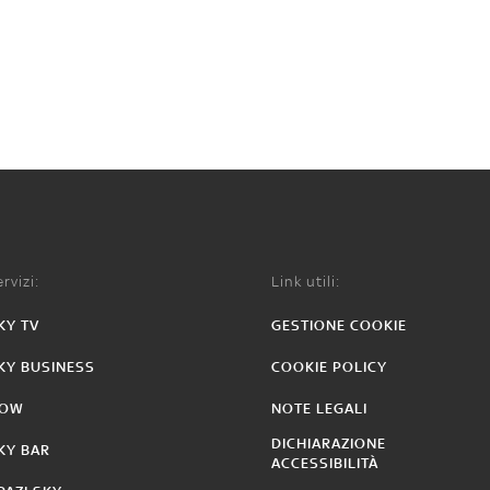
rvizi:
Link utili:
KY TV
GESTIONE COOKIE
KY BUSINESS
COOKIE POLICY
OW
NOTE LEGALI
DICHIARAZIONE
KY BAR
ACCESSIBILITÀ