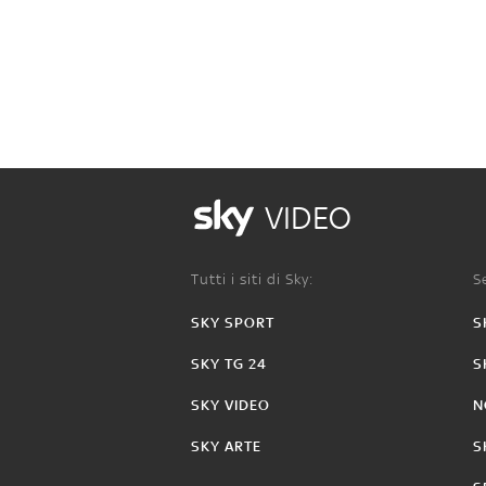
VIDEO
Tutti i siti di Sky:
Se
SKY SPORT
S
SKY TG 24
S
SKY VIDEO
N
SKY ARTE
S