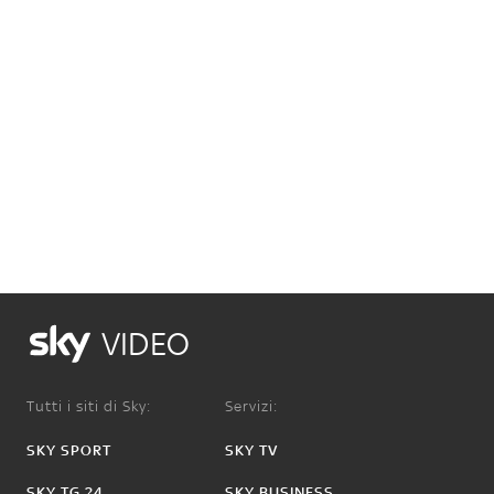
VIDEO
Tutti i siti di Sky:
Servizi:
SKY SPORT
SKY TV
SKY TG 24
SKY BUSINESS