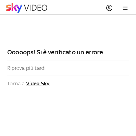
Ooooops! Si è verificato un errore
Riprova più tardi
Torna a
Video Sky