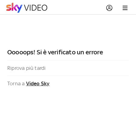
Ooooops! Si è verificato un errore
Riprova più tardi
Torna a
Video Sky