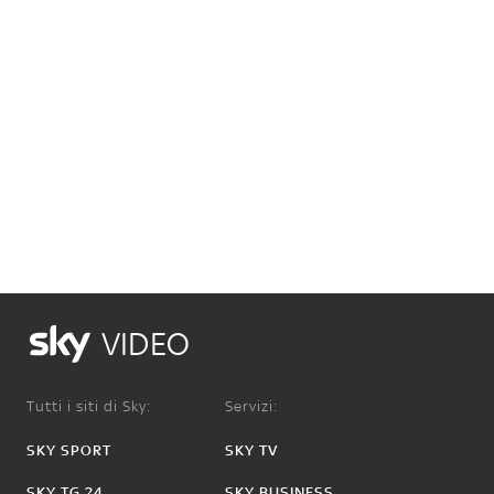
VIDEO
Tutti i siti di Sky:
Servizi:
SKY SPORT
SKY TV
SKY TG 24
SKY BUSINESS