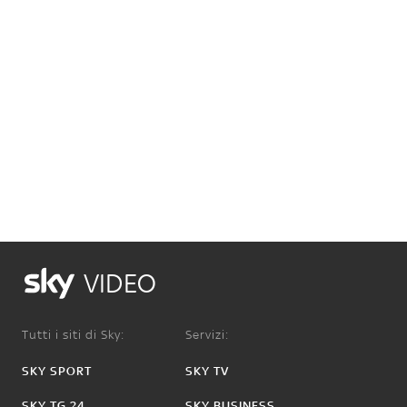
VIDEO
Tutti i siti di Sky:
Servizi:
SKY SPORT
SKY TV
SKY TG 24
SKY BUSINESS