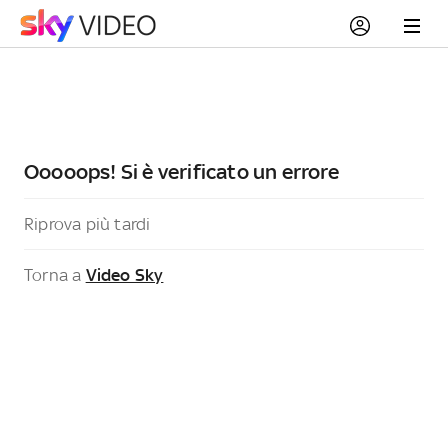
Ooooops! Si è verificato un errore
Riprova più tardi
Torna a
Video Sky