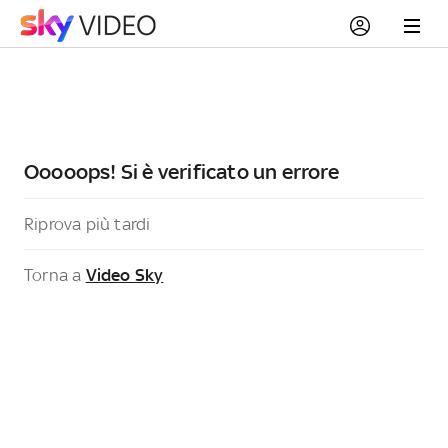
Ooooops! Si è verificato un errore
Riprova più tardi
Torna a
Video Sky