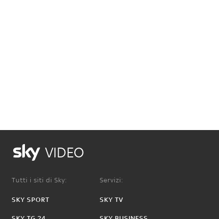
VIDEO
Tutti i siti di Sky:
Servizi:
SKY SPORT
SKY TV
SKY TG 24
SKY BUSINESS