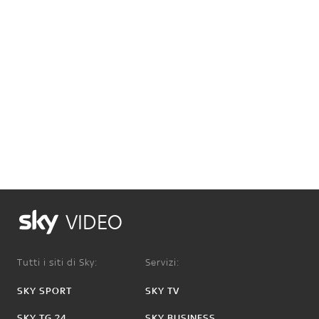
VIDEO
Tutti i siti di Sky:
Servizi:
SKY SPORT
SKY TV
SKY TG 24
SKY BUSINESS