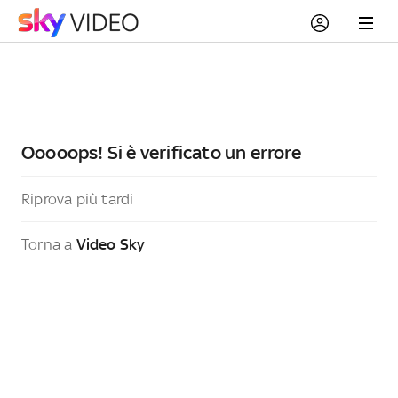
Ooooops! Si è verificato un errore
Riprova più tardi
Torna a
Video Sky