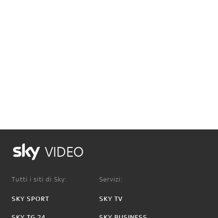
VIDEO
Tutti i siti di Sky:
Servizi:
SKY SPORT
SKY TV
SKY TG 24
SKY BUSINESS