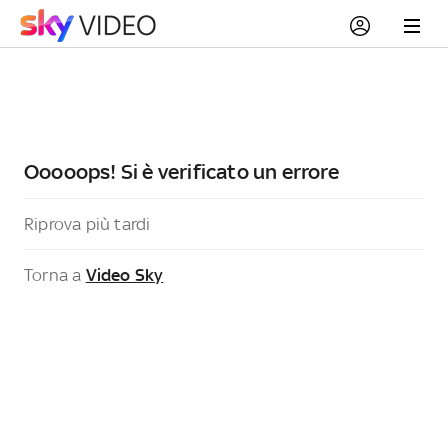
Ooooops! Si è verificato un errore
Riprova più tardi
Torna a
Video Sky