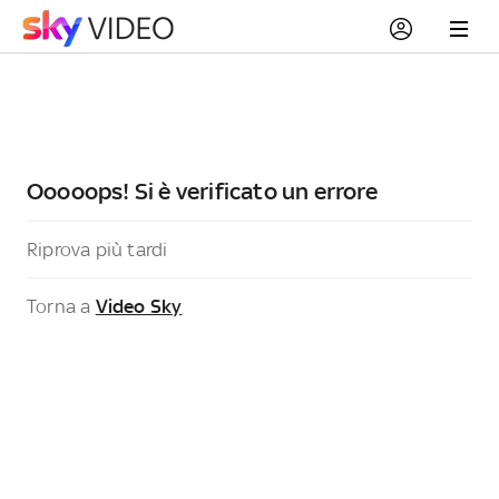
Ooooops! Si è verificato un errore
Riprova più tardi
Torna a
Video Sky