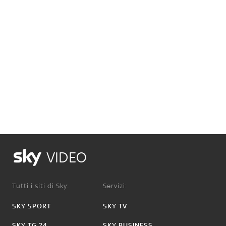
VIDEO
Tutti i siti di Sky:
Servizi:
SKY SPORT
SKY TV
SKY TG 24
SKY BUSINESS