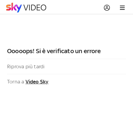
Ooooops! Si è verificato un errore
Riprova più tardi
Torna a
Video Sky