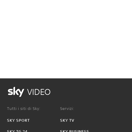
VIDEO
Tutti i siti di Sky:
Servizi:
SKY SPORT
SKY TV
SKY TG 24
SKY BUSINESS