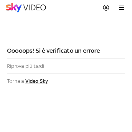
Ooooops! Si è verificato un errore
Riprova più tardi
Torna a
Video Sky