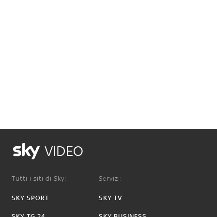
VIDEO
Tutti i siti di Sky:
Servizi:
SKY SPORT
SKY TV
SKY TG 24
SKY BUSINESS