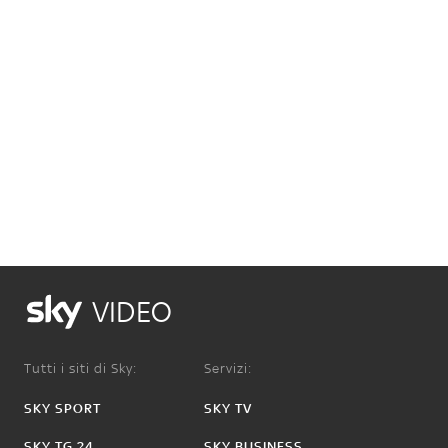
VIDEO
Tutti i siti di Sky:
Servizi:
SKY SPORT
SKY TV
SKY TG 24
SKY BUSINESS