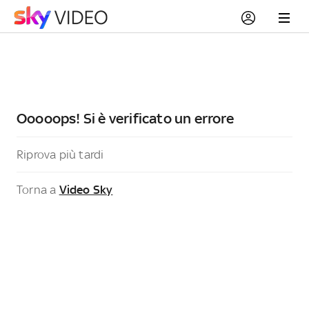
Ooooops! Si è verificato un errore
Riprova più tardi
Torna a
Video Sky