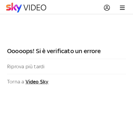
Ooooops! Si è verificato un errore
Riprova più tardi
Torna a
Video Sky