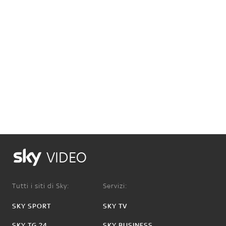
VIDEO
Tutti i siti di Sky:
Servizi:
SKY SPORT
SKY TV
SKY TG 24
SKY BUSINESS