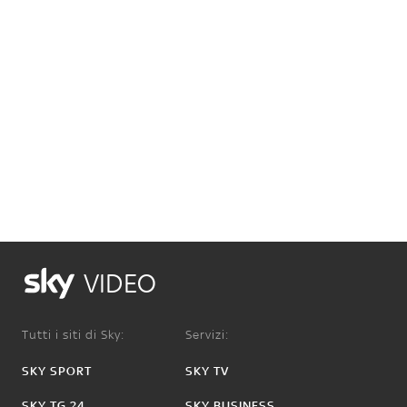
VIDEO
Tutti i siti di Sky:
Servizi:
SKY SPORT
SKY TV
SKY TG 24
SKY BUSINESS