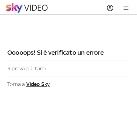
Ooooops! Si è verificato un errore
Riprova più tardi
Torna a
Video Sky