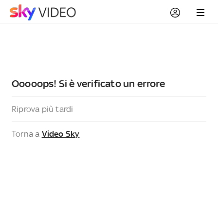
Ooooops! Si è verificato un errore
Riprova più tardi
Torna a
Video Sky