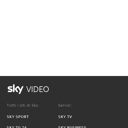
VIDEO
Tutti i siti di Sky:
Servizi:
SKY SPORT
SKY TV
SKY TG 24
SKY BUSINESS