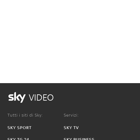
VIDEO
Tutti i siti di Sky:
Servizi:
SKY SPORT
SKY TV
SKY TG 24
SKY BUSINESS