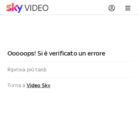
Ooooops! Si è verificato un errore
Riprova più tardi
Torna a
Video Sky