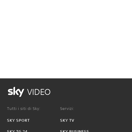
VIDEO
Tutti i siti di Sky:
Servizi:
SKY SPORT
SKY TV
SKY TG 24
SKY BUSINESS