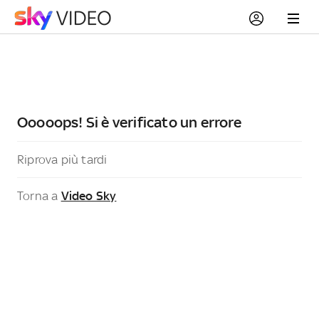
Ooooops! Si è verificato un errore
Riprova più tardi
Torna a
Video Sky