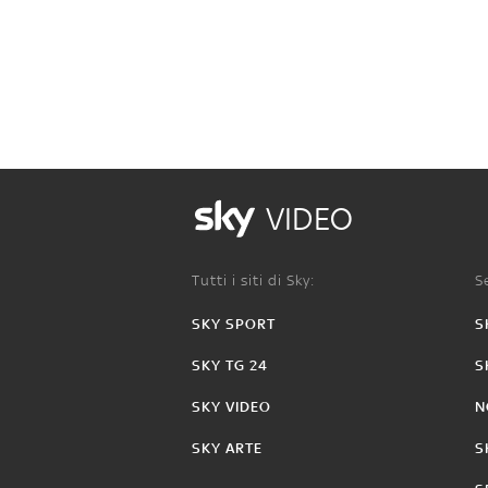
VIDEO
Tutti i siti di Sky:
Se
SKY SPORT
S
SKY TG 24
S
SKY VIDEO
N
SKY ARTE
S