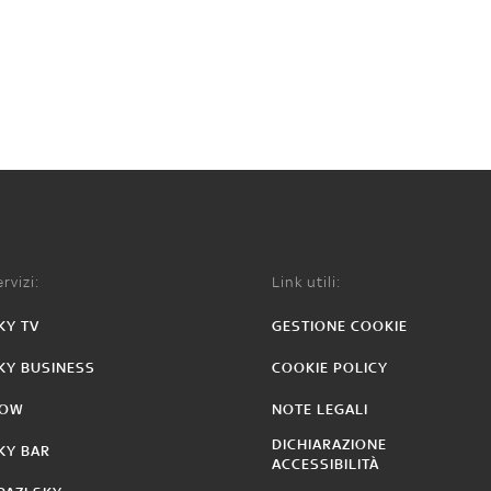
rvizi:
Link utili:
KY TV
GESTIONE COOKIE
KY BUSINESS
COOKIE POLICY
OW
NOTE LEGALI
DICHIARAZIONE
KY BAR
ACCESSIBILITÀ