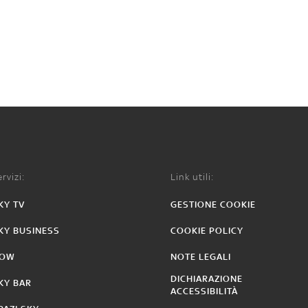
rvizi:
Link utili:
KY TV
GESTIONE COOKIE
KY BUSINESS
COOKIE POLICY
OW
NOTE LEGALI
DICHIARAZIONE
KY BAR
ACCESSIBILITÀ