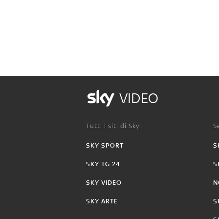
VIDEO
Tutti i siti di Sky:
Se
SKY SPORT
S
SKY TG 24
S
SKY VIDEO
N
SKY ARTE
S