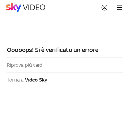
Ooooops! Si è verificato un errore
Riprova più tardi
Torna a
Video Sky