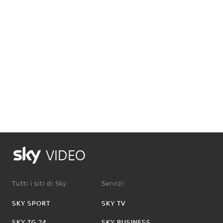
VIDEO
Tutti i siti di Sky:
Servizi:
SKY SPORT
SKY TV
SKY TG 24
SKY BUSINESS