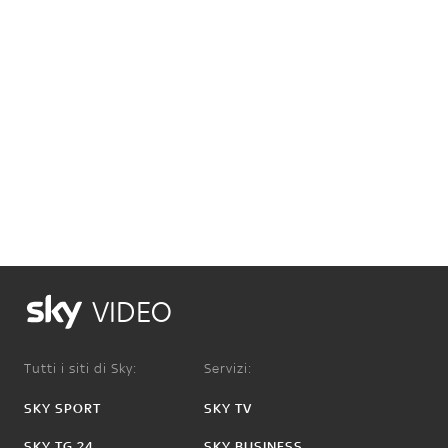
VIDEO
Tutti i siti di Sky:
Servizi:
SKY SPORT
SKY TV
SKY TG 24
SKY BUSINESS