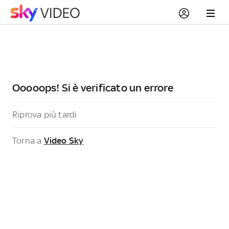
Ooooops! Si è verificato un errore
Riprova più tardi
Torna a
Video Sky