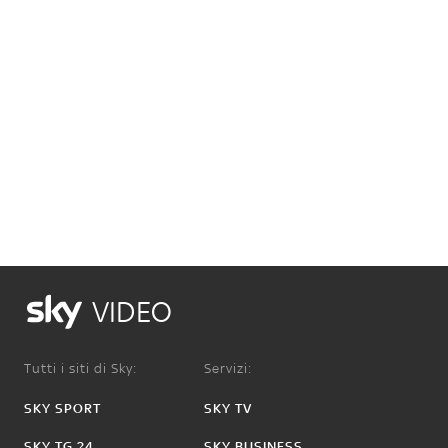
VIDEO
Tutti i siti di Sky:
Servizi:
SKY SPORT
SKY TV
SKY TG 24
SKY BUSINESS