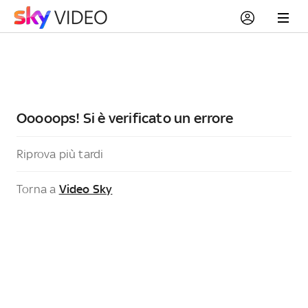
Ooooops! Si è verificato un errore
Riprova più tardi
Torna a
Video Sky