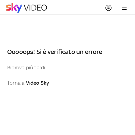
Ooooops! Si è verificato un errore
Riprova più tardi
Torna a
Video Sky