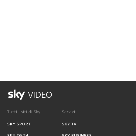
VIDEO
Tutti i siti di Sky:
Servizi:
SKY SPORT
SKY TV
SKY TG 24
SKY BUSINESS