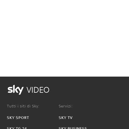
VIDEO
Tutti i siti di Sky:
Servizi:
SKY SPORT
SKY TV
SKY TG 24
SKY BUSINESS