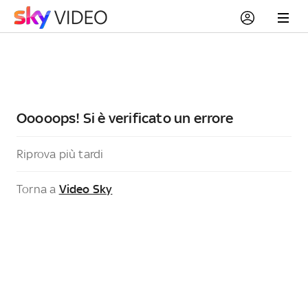
Ooooops! Si è verificato un errore
Riprova più tardi
Torna a
Video Sky