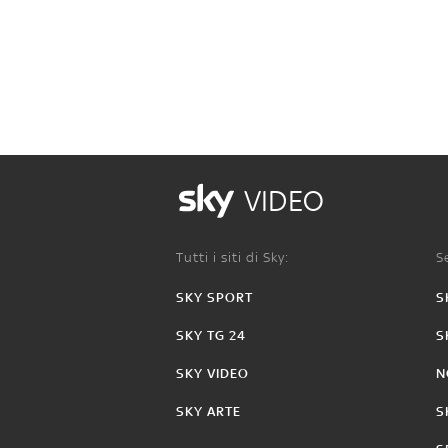
VIDEO
Tutti i siti di Sky:
Se
SKY SPORT
S
SKY TG 24
S
SKY VIDEO
N
SKY ARTE
S