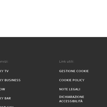
rvizi:
Link utili:
KY TV
GESTIONE COOKIE
KY BUSINESS
COOKIE POLICY
OW
NOTE LEGALI
DICHIARAZIONE
KY BAR
ACCESSIBILITÀ