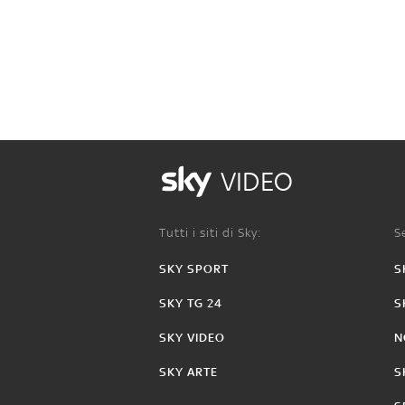
VIDEO
Tutti i siti di Sky:
Se
SKY SPORT
S
SKY TG 24
S
SKY VIDEO
N
SKY ARTE
S