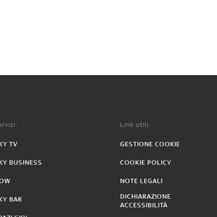
rvizi:
Link utili:
KY TV
GESTIONE COOKIE
KY BUSINESS
COOKIE POLICY
OW
NOTE LEGALI
DICHIARAZIONE
KY BAR
ACCESSIBILITÀ