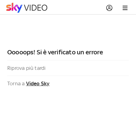
Ooooops! Si è verificato un errore
Riprova più tardi
Torna a
Video Sky