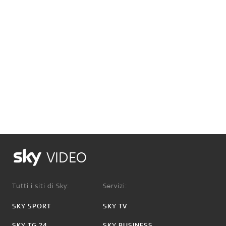
VIDEO
Tutti i siti di Sky:
Servizi:
SKY SPORT
SKY TV
SKY TG 24
SKY BUSINESS