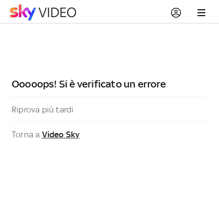
Ooooops! Si è verificato un errore
Riprova più tardi
Torna a
Video Sky