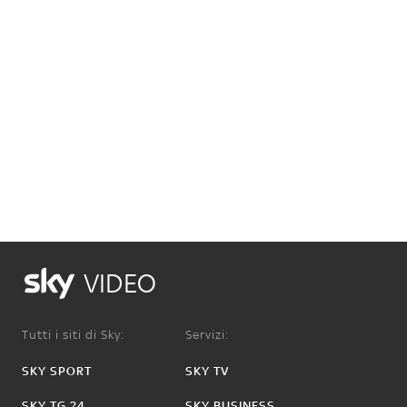
VIDEO
Tutti i siti di Sky:
Servizi:
SKY SPORT
SKY TV
SKY TG 24
SKY BUSINESS