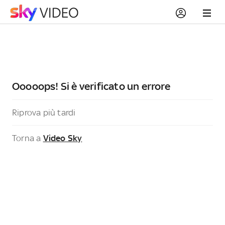
Ooooops! Si è verificato un errore
Riprova più tardi
Torna a
Video Sky