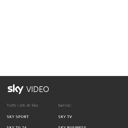
VIDEO
Tutti i siti di Sky:
Servizi:
SKY SPORT
SKY TV
SKY TG 24
SKY BUSINESS