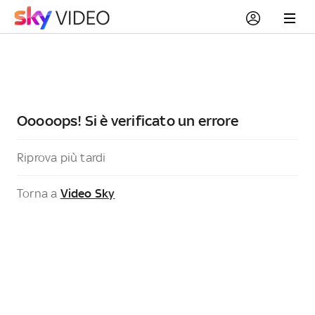
Ooooops! Si è verificato un errore
Riprova più tardi
Torna a
Video Sky