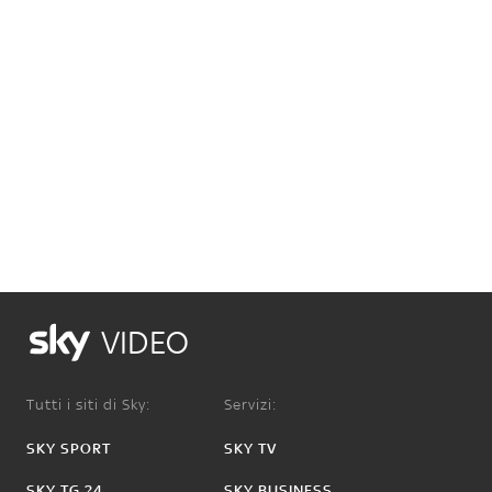
VIDEO
Tutti i siti di Sky:
Servizi:
SKY SPORT
SKY TV
SKY TG 24
SKY BUSINESS