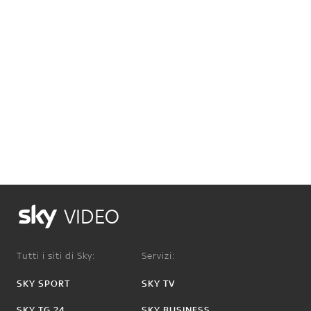
VIDEO
Tutti i siti di Sky:
Servizi:
SKY SPORT
SKY TV
SKY TG 24
SKY BUSINESS