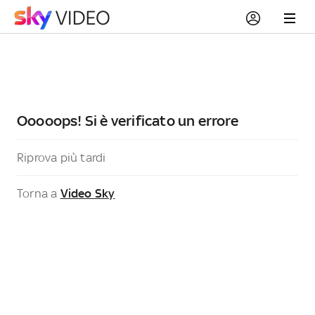
Ooooops! Si è verificato un errore
Riprova più tardi
Torna a
Video Sky