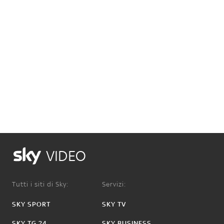
VIDEO
Tutti i siti di Sky:
Servizi:
SKY SPORT
SKY TV
SKY TG 24
SKY BUSINESS