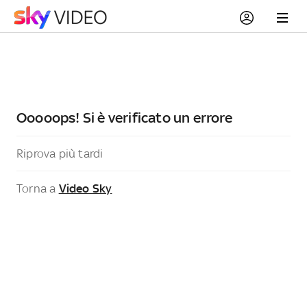
Ooooops! Si è verificato un errore
Riprova più tardi
Torna a
Video Sky