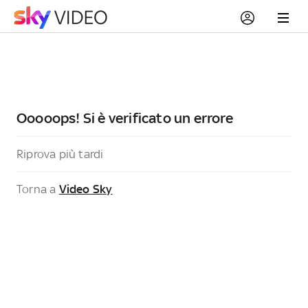
Ooooops! Si è verificato un errore
Riprova più tardi
Torna a
Video Sky