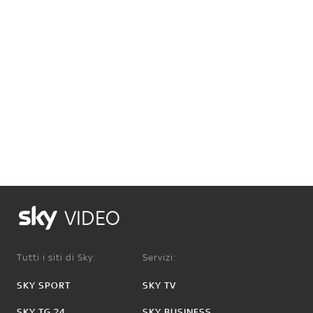
VIDEO
Tutti i siti di Sky:
Servizi:
SKY SPORT
SKY TV
SKY TG 24
SKY BUSINESS