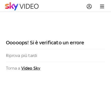
Ooooops! Si è verificato un errore
Riprova più tardi
Torna a
Video Sky