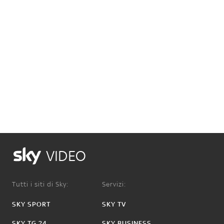
VIDEO
Tutti i siti di Sky:
Servizi:
SKY SPORT
SKY TV
SKY TG 24
SKY BUSINESS