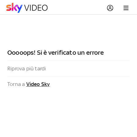
Ooooops! Si è verificato un errore
Riprova più tardi
Torna a
Video Sky