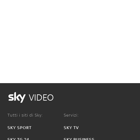
VIDEO
Tutti i siti di Sky:
Servizi:
SKY SPORT
SKY TV
SKY TG 24
SKY BUSINESS