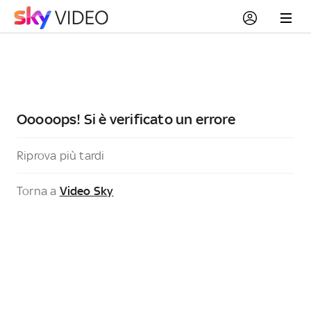
Ooooops! Si è verificato un errore
Riprova più tardi
Torna a
Video Sky