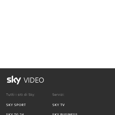
VIDEO
Tutti i siti di Sky:
Servizi:
SKY SPORT
SKY TV
SKY TG 24
SKY BUSINESS