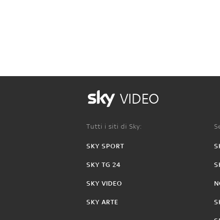
VIDEO
Tutti i siti di Sky:
Se
SKY SPORT
S
SKY TG 24
S
SKY VIDEO
N
SKY ARTE
S