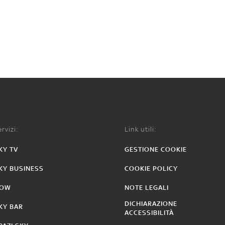
rvizi:
Link utili:
KY TV
GESTIONE COOKIE
KY BUSINESS
COOKIE POLICY
OW
NOTE LEGALI
DICHIARAZIONE
KY BAR
ACCESSIBILITÀ